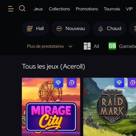
Jeux
Collections
Promotions
Tournois
VIP
Hall
Nouveau
Chaud
All
Gameb
Plus de prestataires
Tous les jeux
(
Aceroll
)
JOUER
JOUER
Démo
Démo