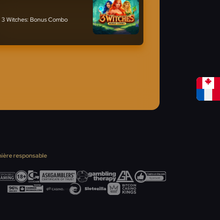
3 Witches: Bonus Combo
ière responsable