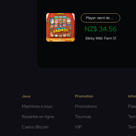
Player
vient de gagner
NZ$
34.56
Sticky Wild: Farm 51
Jeux
Promotion
Info
Machines à sous
Promotions
Pai
Roulette en ligne
Tournois
Ter
Casino Bitcoin
VIP
Ter