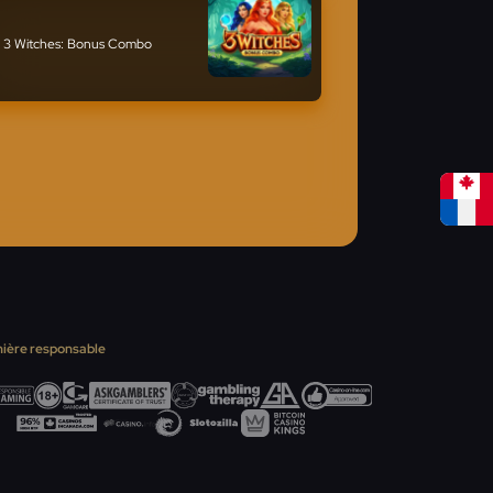
3 Witches: Bonus Combo
ière responsable