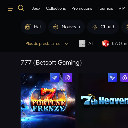
Jeux
Collections
Promotions
Tournois
VIP
Hall
Nouveau
Chaud
All
KA Gam
Plus de prestataires
777
(
Betsoft Gaming
)
JOUER
JOUER
Démo
Démo