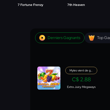
7 Fortune Frenzy
7th Heaven
Derniers Gagnants
Top Ga
Myles
vient de gagner
C$
2.88
Extra Juicy Megaways