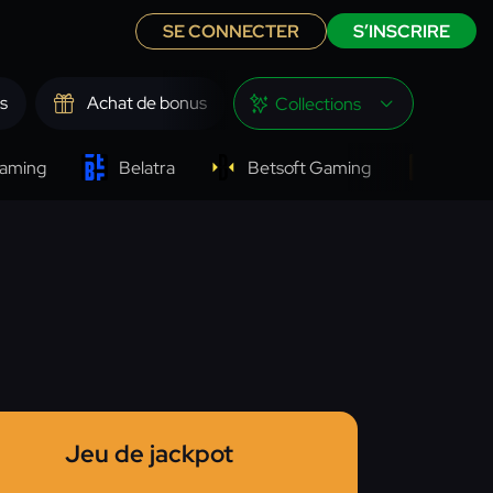
SE CONNECTER
S’INSCRIRE
s
Achat de bonus
Jeux de table
To
Collections
aming
Belatra
Betsoft Gaming
3 Oak
Jeu de jackpot