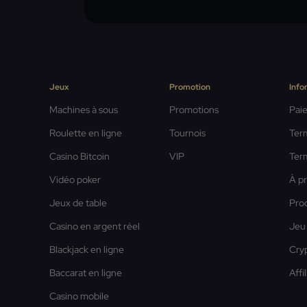
Jeux
Promotion
Info
Machines à sous
Promotions
Pai
Roulette en ligne
Tournois
Ter
Casino Bitcoin
VIP
Ter
Vidéo poker
À p
Jeux de table
Proc
Casino en argent réel
Jeu
Blackjack en ligne
Cry
Baccarat en ligne
Affi
Casino mobile