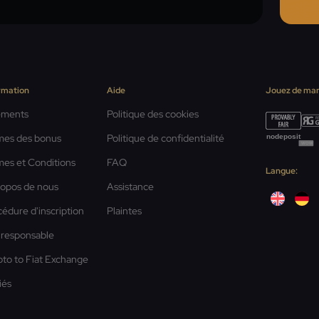
rmation
Aide
Jouez de man
ements
Politique des cookies
mes des bonus
Politique de confidentialité
mes et Conditions
FAQ
Langue:
ropos de nous
Assistance
édure d'inscription
Plaintes
 responsable
pto to Fiat Exchange
liés