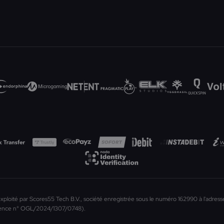
xploité par Scores55 Tech B.V., société enregistrée sous le numéro 162990 à l'adres
icence n° OGL/2024/1307/0748).