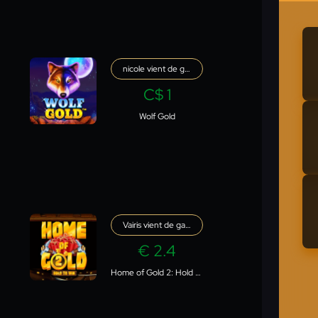
nicole vient de gagner
C$ 1
Wolf Gold
Vairis vient de gagner
€ 2.4
Home of Gold 2: Hold to Win